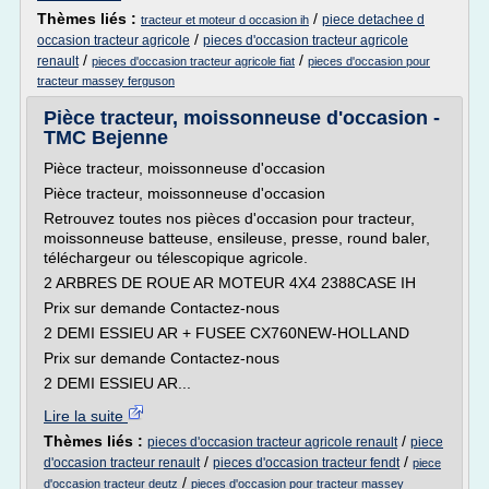
Thèmes liés :
/
piece detachee d
tracteur et moteur d occasion ih
/
occasion tracteur agricole
pieces d'occasion tracteur agricole
/
/
renault
pieces d'occasion tracteur agricole fiat
pieces d'occasion pour
tracteur massey ferguson
Pièce tracteur, moissonneuse d'occasion -
TMC Bejenne
Pièce tracteur, moissonneuse d'occasion
Pièce tracteur, moissonneuse d'occasion
Retrouvez toutes nos pièces d'occasion pour tracteur,
moissonneuse batteuse, ensileuse, presse, round baler,
téléchargeur ou télescopique agricole.
2 ARBRES DE ROUE AR MOTEUR 4X4 2388CASE IH
Prix sur demande Contactez-nous
2 DEMI ESSIEU AR + FUSEE CX760NEW-HOLLAND
Prix sur demande Contactez-nous
2 DEMI ESSIEU AR...
Lire la suite
Thèmes liés :
/
pieces d'occasion tracteur agricole renault
piece
/
/
d'occasion tracteur renault
pieces d'occasion tracteur fendt
piece
/
d'occasion tracteur deutz
pieces d'occasion pour tracteur massey