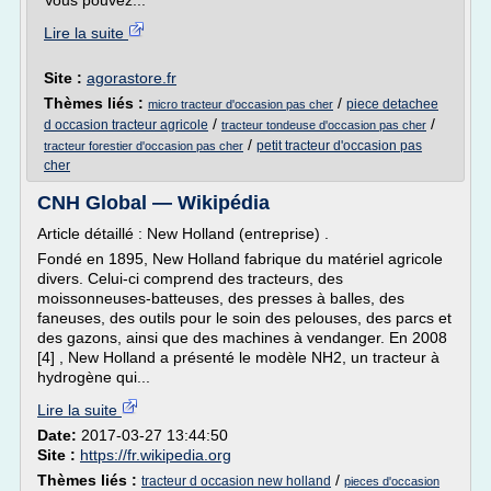
Vous pouvez...
Lire la suite
Site :
agorastore.fr
Thèmes liés :
/
piece detachee
micro tracteur d'occasion pas cher
/
/
d occasion tracteur agricole
tracteur tondeuse d'occasion pas cher
/
petit tracteur d'occasion pas
tracteur forestier d'occasion pas cher
cher
CNH Global — Wikipédia
Article détaillé : New Holland (entreprise) .
Fondé en 1895, New Holland fabrique du matériel agricole
divers. Celui-ci comprend des tracteurs, des
moissonneuses-batteuses, des presses à balles, des
faneuses, des outils pour le soin des pelouses, des parcs et
des gazons, ainsi que des machines à vendanger. En 2008
[4] , New Holland a présenté le modèle NH2, un tracteur à
hydrogène qui...
Lire la suite
Date:
2017-03-27 13:44:50
Site :
https://fr.wikipedia.org
Thèmes liés :
/
tracteur d occasion new holland
pieces d'occasion