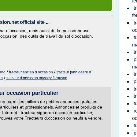
fe
t
fe
n.net official site ...
t
oc
eur d'occasion, mais aussi de la moissonneuse
occasion, des outils de travail du sol d'occasion.
t
m
t
p
m
/
/
land
tracteur ancien d occasion
tracteur john deere d
t
/
on
tracteur d occasion massey ferguson
p
t
ur occasion particulier
t
ion parmi les milliers de petites annonces gratuites
t
particuliers et professionnels. Annonces et produits de
r
r Internet.. tracteur vigneron occasion particulier,
r. Trouvez votre Tracteurs d.occasion ou neufs a vendre,
oc
t
p