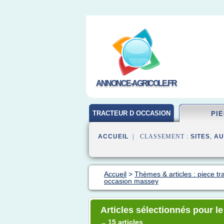
ANNONCE-AGRICOLE.FR
TRACTEUR D OCCASION
PI
ACCUEIL
| CLASSEMENT :
SITES
,
AU
Accueil
>
Thèmes & articles : piece tr
occasion massey
Articles sélectionnés pour l
15 articles
→