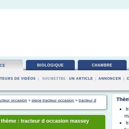
BIOLOGIQUE
CHAMBRE
ECE
TEURS DE VIDÉOS
| SOUMETTRE :
UN ARTICLE
|
ANNONCER
|
Thèm
acteur occasion
>
piece tracteur occasion
>
tracteur d
t
m
e thème : tracteur d occasion massey
t