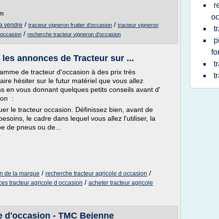
r
om
oc
/
/
 a vendre
tracteur vigneron fruitier d'occasion
tracteur vigneron
t
/
d'occasion
recherche tracteur vigneron d'occasion
p
fo
 les annonces de Tracteur sur ...
t
amme de tracteur d'occasion à des prix très
t
aire hésiter sur le futur matériel que vous allez
ns en vous donnant quelques petits conseils avant d'
ion :
 le tracteur occasion. Définissez bien, avant de
soins, le cadre dans lequel vous allez l'utiliser, la
pe de pneus ou de...
/
/
on de la marque
recherche tracteur agricole d occasion
/
es tracteur agricole d occasion
acheter tracteur agricole
e d'occasion - TMC Bejenne