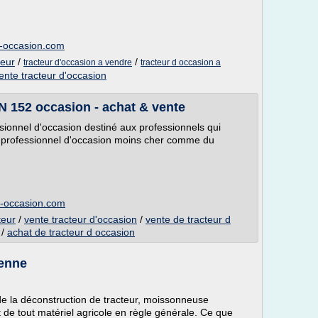
l-occasion.com
teur
/
/
tracteur d'occasion a vendre
tracteur d occasion a
ente tracteur d'occasion
152 occasion - achat & vente
ssionnel d'occasion destiné aux professionnels qui
l professionnel d'occasion moins cher comme du
el-occasion.com
teur
/
vente tracteur d'occasion
/
vente de tracteur d
/
achat de tracteur d occasion
jenne
e la déconstruction de tracteur, moissonneuse
t de tout matériel agricole en règle générale. Ce que