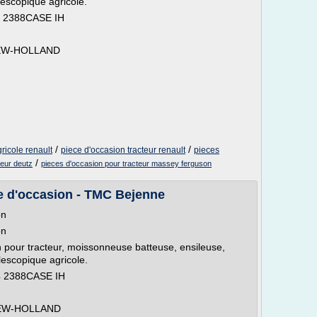
lescopique agricole.
 2388CASE IH
NEW-HOLLAND
/
/
ricole renault
piece d'occasion tracteur renault
pieces
/
teur deutz
pieces d'occasion pour tracteur massey ferguson
e d'occasion - TMC Bejenne
on
on
 pour tracteur, moissonneuse batteuse, ensileuse,
lescopique agricole.
 2388CASE IH
NEW-HOLLAND