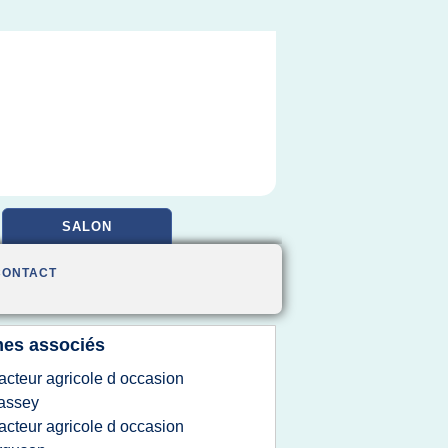
SALON
CONTACT
es associés
racteur agricole d occasion
assey
racteur agricole d occasion