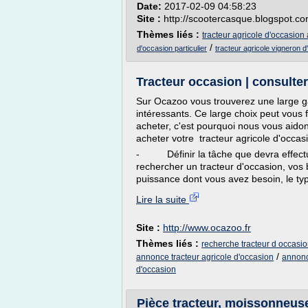
Date:
2017-02-09 04:58:23
Site :
http://scootercasque.blogspot.c
Thèmes liés :
tracteur agricole d'occasion
/
d'occasion particulier
tracteur agricole vigneron 
Tracteur occasion | consulter
Sur Ocazoo vous trouverez une large g
intéressants. Ce large choix peut vous f
acheter, c'est pourquoi nous vous aido
acheter votre tracteur agricole d'occas
- Définir la tâche que devra effectuer
rechercher un tracteur d'occasion, vos be
puissance dont vous avez besoin, le ty
Lire la suite
Site :
http://www.ocazoo.fr
Thèmes liés :
recherche tracteur d occasi
/
annonce tracteur agricole d'occasion
annonc
d'occasion
Pièce tracteur, moissonneus