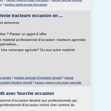
sir
tracteur vigneron fruitier d'occasion
tracteur agricole vigneron
/
on
tracteur poids lourds d'occasion
Vente tracteurs occasion en ...
les annonces
hez ? Passer un appel d´offre
 matériel professionnel d'occasion: tracteurs agricoles
pécialisés...
 Une remorque agricole? Ou tout autre matériel
/
/
 a vendre
tracteur agricole d'occasion renault
pieces
/
occasion tracteur renault
tracteur vigneron d'occasion particulier
45 avec fourche occasion
ssionnel d'occasion destiné aux professionnels qui
l professionnel d'occasion moins cher comme du