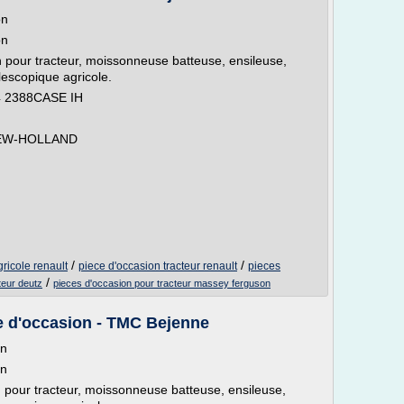
on
on
 pour tracteur, moissonneuse batteuse, ensileuse,
lescopique agricole.
 2388CASE IH
NEW-HOLLAND
/
/
gricole renault
piece d'occasion tracteur renault
pieces
/
teur deutz
pieces d'occasion pour tracteur massey ferguson
e d'occasion - TMC Bejenne
on
on
 pour tracteur, moissonneuse batteuse, ensileuse,