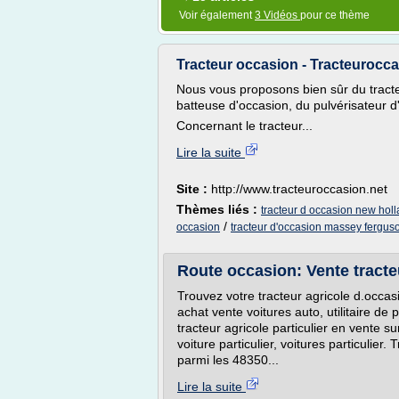
Voir également
3 Vidéos
pour ce thème
Tracteur occasion - Tracteuroccasio
Nous vous proposons bien sûr du tract
batteuse d'occasion, du pulvérisateur d'
Concernant le tracteur...
Lire la suite
Site :
http://www.tracteuroccasion.net
Thèmes liés :
tracteur d occasion new hol
/
occasion
tracteur d'occasion massey fergus
Route occasion: Vente tracte
Trouvez votre tracteur agricole d.occas
achat vente voitures auto, utilitaire de 
tracteur agricole particulier en vente su
voiture particulier, voitures particulie
parmi les 48350...
Lire la suite